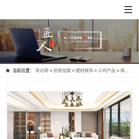
当前位置：
安达网
>
招商加盟
>
建材装饰
>
公司产品
>
南湖区高端装饰怎么样嘉兴锦居装饰材料有限..