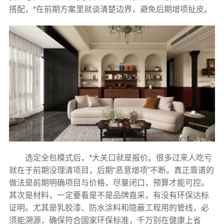
搭配，*在前期方案里就谈清楚边界，避免后期增项扯皮。
选定全包模式后，*大关口就是报价。很多过来人吃亏
就在于前期没理清项目，后期“恶意增项”不断。真正靠谱的
做法是前期明确项目与价格，尽量闭口，预算才能可控。
其次是材料，一定要看是不是品牌直采，有没有环保达标
证明。尤其是乳胶漆、防水涂料和隐蔽工程用的管线，必
须能溯源，确保符合国家环保标准，千万别在健康上省